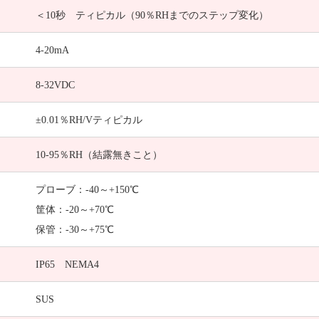
＜10秒 ティピカル（90％RHまでのステップ変化）
4-20mA
8-32VDC
±0.01％RH/Vティピカル
10-95％RH（結露無きこと）
プローブ：-40～+150℃
筐体：-20～+70℃
保管：-30～+75℃
IP65 NEMA4
SUS