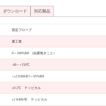
ダウンロード
対応製品
固定プローブ
重工業
0～100%RH （結露無きこと）
-40～+150℃
<±2％RH＠5～95%RH
±0.2℃ ティピカル
±1％RH/年 ティピカル