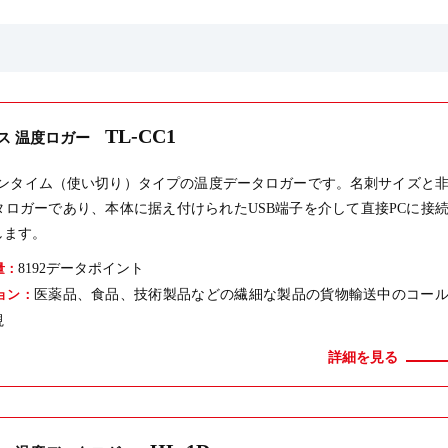
TL-CC1
ス 温度ロガー
、ワンタイム（使い切り）タイプの温度データロガーです。名刺サイズと
タロガーであり、本体に据え付けられたUSB端子を介して直接PCに接
します。
8192データポイント
量：
医薬品、食品、技術製品などの繊細な製品の貨物輸送中のコー
ョン：
視
詳細を見る